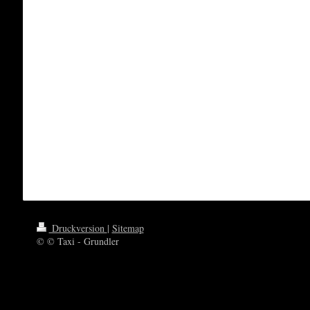
Druckversion
|
Sitemap
© © Taxi - Grundler