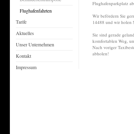
Flughafenparkplatz ab
Flughafenfahrten
Wir befördern Sie gern
Tarife
14488 und wir holen S
Aktuelles
Sie sind gerade gela
komfortablen Weg, u
Unser Unternehmen
Nach voriger Taxibest
abholen!
Kontakt
Impressum