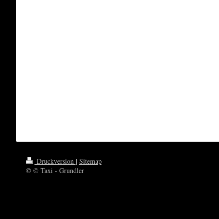
Druckversion
|
Sitemap
© © Taxi - Grundler